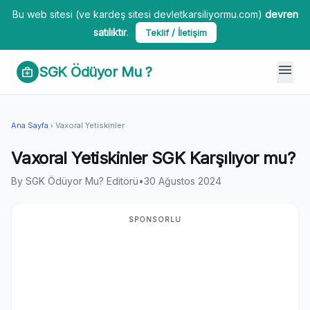
Bu web sitesi (ve kardeş sitesi devletkarsiliyormu.com)
devren
satılıktır
.
Teklif / İletişim
menu
SGK Ödüyor Mu ?
medical_services
Ana Sayfa
Vaxoral Yetiskinler
chevron_right
Vaxoral Yetiskinler SGK Karşılıyor mu?
By SGK Ödüyor Mu? Editörü
•
30 Ağustos 2024
SPONSORLU