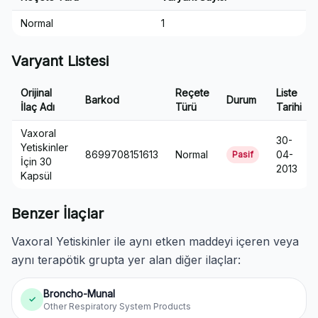
Normal
1
Varyant Listesi
Orijinal
Reçete
Liste
Barkod
Durum
İlaç Adı
Türü
Tarihi
Vaxoral
30-
Yetiskinler
8699708151613
Normal
04-
Pasif
İçin 30
2013
Kapsül
Benzer İlaçlar
Vaxoral Yetiskinler ile aynı etken maddeyi içeren veya
aynı terapötik grupta yer alan diğer ilaçlar:
Broncho-Munal
✓
Other Respiratory System Products