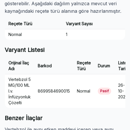
gösterebilir. Aşağıdaki dağılım yalnızca mevcut veri
kaynağındaki reçete türü alanına göre hazırlanmıştır.
Reçete Türü
Varyant Sayısı
Normal
1
Varyant Listesi
Orijinal İlaç
Reçete
Liste
Barkod
Durum
Adı
Türü
Tarihi
Vertebzol 5
MG/100 ML
26-
I.v.
8699584690015
Normal
10-
Pasif
İnfüzyonluk
2021
Çözelti
Benzer İlaçlar
Vertebzol ile aynı etken maddeyi içeren veya aynı