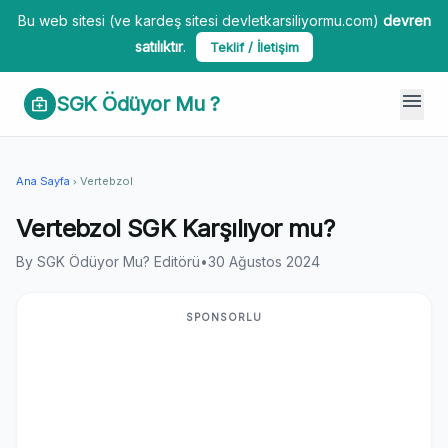
Bu web sitesi (ve kardeş sitesi devletkarsiliyormu.com)
devren
satılıktır
.
Teklif / İletişim
menu
SGK Ödüyor Mu ?
medical_services
Ana Sayfa
Vertebzol
chevron_right
Vertebzol SGK Karşılıyor mu?
By SGK Ödüyor Mu? Editörü
•
30 Ağustos 2024
SPONSORLU