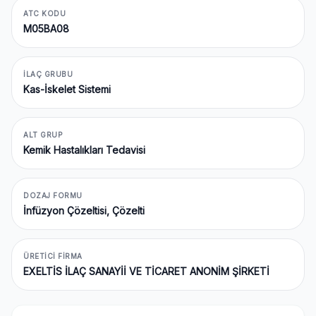
ATC KODU
M05BA08
İLAÇ GRUBU
Kas-İskelet Sistemi
ALT GRUP
Kemik Hastalıkları Tedavisi
DOZAJ FORMU
İnfüzyon Çözeltisi, Çözelti
ÜRETICI FIRMA
EXELTİS İLAÇ SANAYİİ VE TİCARET ANONİM ŞİRKETİ